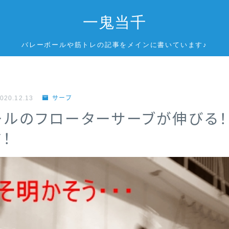
一鬼当千
バレーボールや筋トレの記事をメインに書いています♪
020.12.13
サーブ
ールのフローターサーブが伸びる！
！