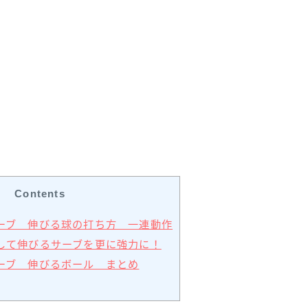
Contents
サーブ 伸びる球の打ち方 一連動作
かして伸びるサーブを更に強力に！
サーブ 伸びるボール まとめ