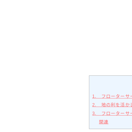
1. フローター
2. 地の利を活
3. フローター
関連