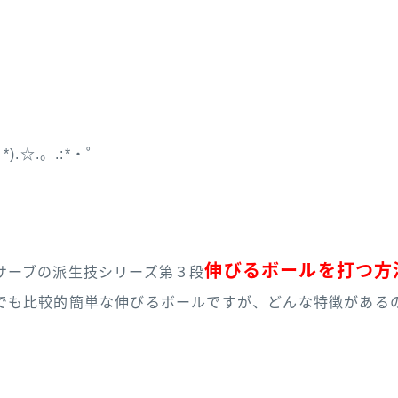
).☆.。.:*・゜
伸びるボールを打つ方
サーブの派生技シリーズ第３段
でも比較的簡単な伸びるボールですが、どんな特徴がある